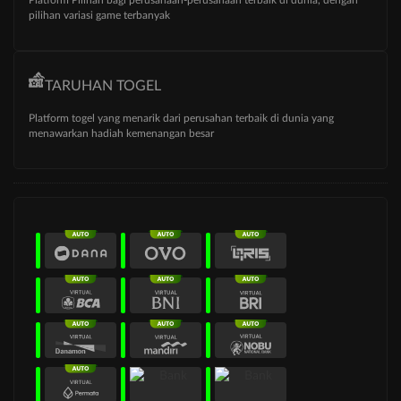
Platform Pilihan bagi perusahaan-perusahaan terbaik di dunia, dengan
pilihan variasi game terbanyak
TARUHAN TOGEL
Platform togel yang menarik dari perusahan terbaik di dunia yang
menawarkan hadiah kemenangan besar