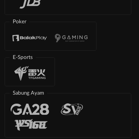
Poker
E-Sports
Sabung Ayam