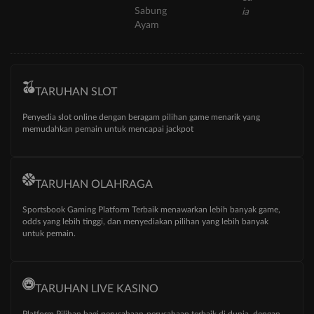
Sabung
Ayam
TARUHAN SLOT
Penyedia slot online dengan beragam pilihan game menarik yang
memudahkan pemain untuk mencapai jackpot
TARUHAN OLAHRAGA
Sportsbook Gaming Platform Terbaik menawarkan lebih banyak game,
odds yang lebih tinggi, dan menyediakan pilihan yang lebih banyak
untuk pemain.
TARUHAN LIVE KASINO