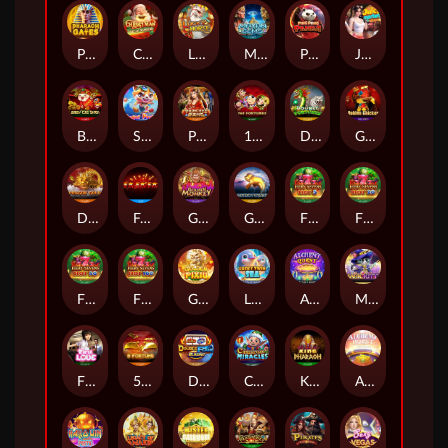
Pharaoh Gates
Christmas Tree of Wonders
Lucky Horse
Mayan Gems
Ping Pong Panda
Juicy Market
Baby Cai Shen
Sugar Party
Princess Wang
168 Fortunes
Double Fortune
Golden Chicken
Dragon Gold
FaFaFa
Golden Monkey
Golden Whale
Fiery Sevens Hot 5
Fiery Sevens Hot 20
Fiery Sevens Hot 50
Fiery Sevens Hot 100
Golden Pixiu
Lucky Twin Sea
Alchemy Quest Level Up
Magic Kitty
First Love
5 Fortune
Double Flame
Christmas Miracles
King Pharaoh
Alchemy Quest Jackpot