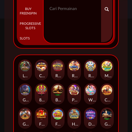
BUY
FREENSPIN
PROGRESSIVE
SLOTS
SLOTS
Legacy of Kong Maxways
Clash of the Giants
Royale House
Royale Vegas
Royal Katt
Mahjong Riches
Gold Panther Maxways
888
Brothers kingdom
Poker Ways
Wild Wet Win
Caishen
Gold Rush Cowboys
Fiery Sevens
Farmland Frenzy Maxways
Hammer of Thunder
Dancing Fever
Golden Lotus SE