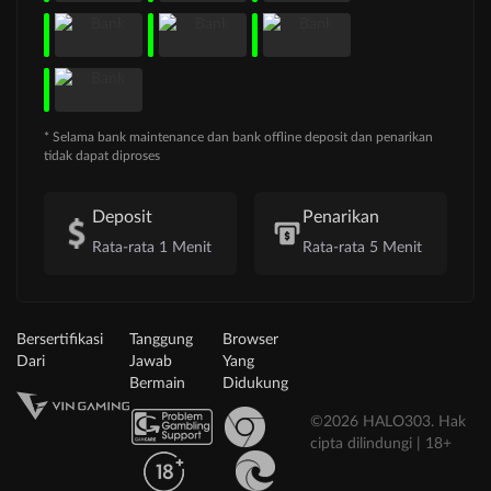
* Selama bank maintenance dan bank offline deposit dan penarikan
tidak dapat diproses
Deposit
Penarikan
Rata-rata 1 Menit
Rata-rata 5 Menit
Bersertifikasi
Tanggung
Browser
Dari
Jawab
Yang
Bermain
Didukung
©2026 HALO303. Hak
cipta dilindungi | 18+