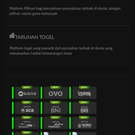
Platform Pilihan bagi perusahaan-perusahaan terbaik di dunia, dengan
pilihan variasi game terbanyak
TARUHAN TOGEL
Platform togel yang menarik dari perusahan terbaik di dunia yang
menawarkan hadiah kemenangan besar