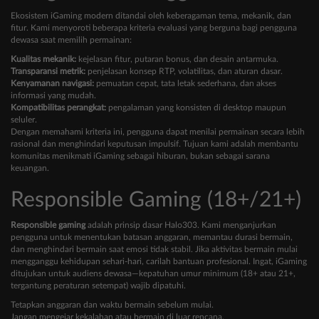
Ekosistem iGaming modern ditandai oleh keberagaman tema, mekanik, dan
fitur. Kami menyoroti beberapa kriteria evaluasi yang berguna bagi pengguna
dewasa saat memilih permainan:
Kualitas mekanik:
kejelasan fitur, putaran bonus, dan desain antarmuka.
Transparansi metrik:
penjelasan konsep RTP, volatilitas, dan aturan dasar.
Kenyamanan navigasi:
pemuatan cepat, tata letak sederhana, dan akses
informasi yang mudah.
Kompatibilitas perangkat:
pengalaman yang konsisten di desktop maupun
seluler.
Dengan memahami kriteria ini, pengguna dapat menilai permainan secara lebih
rasional dan menghindari keputusan impulsif. Tujuan kami adalah membantu
komunitas menikmati iGaming sebagai hiburan, bukan sebagai sarana
keuangan.
Responsible Gaming (18+/21+)
Responsible gaming
adalah prinsip dasar Halo303. Kami menganjurkan
pengguna untuk menentukan batasan anggaran, memantau durasi bermain,
dan menghindari bermain saat emosi tidak stabil. Jika aktivitas bermain mulai
mengganggu kehidupan sehari-hari, carilah bantuan profesional. Ingat, iGaming
ditujukan untuk audiens dewasa—kepatuhan umur minimum (18+ atau 21+,
tergantung peraturan setempat) wajib dipatuhi.
Tetapkan anggaran dan waktu bermain sebelum mulai.
Jangan mengejar kekalahan atau bermain di luar rencana.