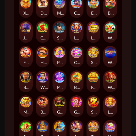
XiYangYang
Dabanggg
Magic Lamp
Cricket King 18
Elf Bingo
Bone Fortune
Jungle King
Crazy FaFaFa
Sin City
Legacy of Egypt
Lucky Goldbricks
Wild Ace
FortunePig
Hot Chilli
Party Night
Candy Baby
Super Rich
Witches Night
Bao boon chin
Wild Racer
Party Star
Book of Gold
Fortune Gems 3
War Of Dragons
Master Tiger
Bonus Hunter
God Of Martial
Golden Joker
SevenSevenSeven
Lucky Coming