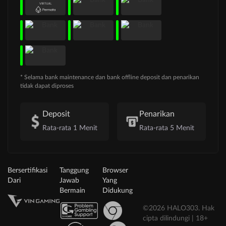
* Selama bank maintenance dan bank offline deposit dan penarikan
tidak dapat diproses
Deposit
Penarikan
Rata-rata 1 Menit
Rata-rata 5 Menit
Bersertifikasi
Tanggung
Browser
Dari
Jawab
Yang
Bermain
Didukung
©2026 HALO303. Hak
cipta dilindungi | 18+