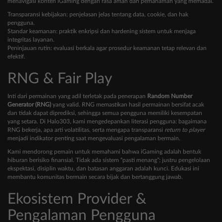
menavigasi konten iGaming dengan rasa aman dan pemahaman yang memadai.
Transparansi kebijakan: penjelasan jelas tentang data, cookie, dan hak
pengguna.
Standar keamanan: praktik enkripsi dan hardening sistem untuk menjaga
integritas layanan.
Peninjauan rutin: evaluasi berkala agar prosedur keamanan tetap relevan dan
efektif.
RNG & Fair Play
Inti dari permainan yang adil terletak pada penerapan
Random Number
Generator (RNG)
yang valid. RNG memastikan hasil permainan bersifat acak
dan tidak dapat diprediksi, sehingga semua pengguna memiliki kesempatan
yang setara. Di Halo303, kami mengedepankan literasi pengguna: bagaimana
RNG bekerja, apa arti volatilitas, serta mengapa transparansi
return to player
menjadi indikator penting saat mengevaluasi pengalaman bermain.
Kami mendorong pemain untuk memahami bahwa iGaming adalah bentuk
hiburan berisiko finansial. Tidak ada sistem “pasti menang”; justru pengelolaan
ekspektasi, disiplin waktu, dan batasan anggaran adalah kunci. Edukasi ini
membantu komunitas bermain secara bijak dan bertanggung jawab.
Ekosistem Provider &
Pengalaman Pengguna