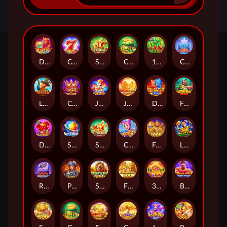
Devil Fire Bonu$ Coin
Crazy777 2
Super Ace 2
Clover Coins 4x4
100 Blazing Clover
Crystal 777 DELUXE
Lucky Macaw
Crown of Fortune
Joker's Fortune
Joker Coins Expanded
Devil Fire Twins
Fortune Hook Boom
Dice & Drop
Supernova
Super Ace SPEED
Circus Joker 4096
Fortune Garuda 1000
Lucky Caramelo
Rapid Gems 777
Pirate Queen 2
Safari King
FORTUNE GARUDA 500
3 Coin Treasures 2
Boxing King Title Match