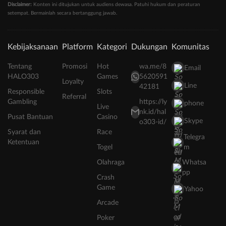
Disclaimer:
Konten ini ditujukan untuk audiens dewasa. Patuhi hukum dan peraturan
setempat. Bermainlah secara bertanggung jawab.
Kebijaksanaan
Platform
Kategori
Dukungan
Komunitas
Tentang
Promosi
Hot
wa.me/8
Email
HALO303
Games
5620591
Loyalty
Line
42181
Responsible
Slots
Referral
Gambling
https://ly
phone
Live
nk.id/hal
Pusat Bantuan
Casino
Skype
o303-id/
Syarat dan
Race
Telegra
Ketentuan
Togel
m
Olahraga
Whatsa
pp
Crash
Game
Yahoo
Arcade
Poker