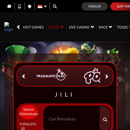
MASUK
DAFTA
IDR
12,698,865,
HOT GAMES
SLOTS
LIVE CASINO
RACE
TOGEL
JILI
SEMUA
PERMAINAN
TOP
SLOTS
20