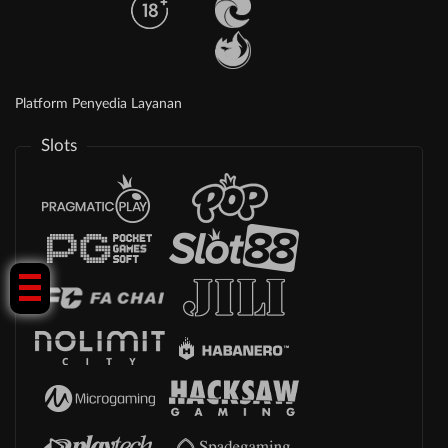
Platform Penyedia Layanan
Slots