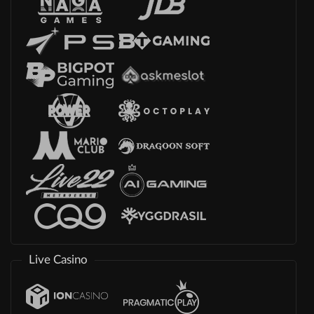
Live Casino