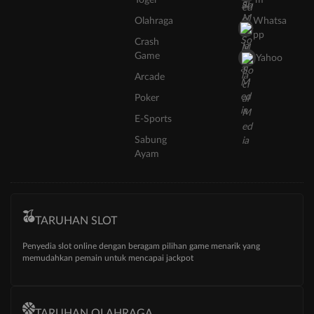
Togel
m
Olahraga
Whatsa
pp
Crash
Game
Yahoo
Arcade
Poker
E-Sports
Sabung
Ayam
TARUHAN SLOT
Penyedia slot online dengan beragam pilihan game menarik yang
memudahkan pemain untuk mencapai jackpot
TARUHAN OLAHRAGA