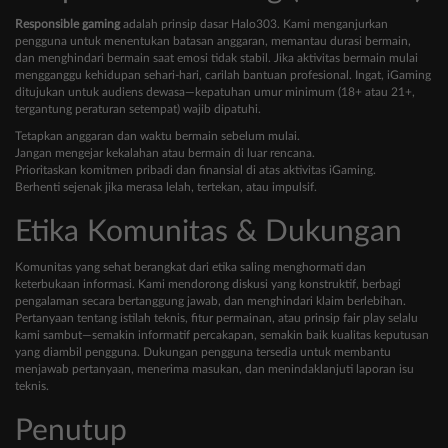
Responsible gaming
adalah prinsip dasar Halo303. Kami menganjurkan
pengguna untuk menentukan batasan anggaran, memantau durasi bermain,
dan menghindari bermain saat emosi tidak stabil. Jika aktivitas bermain mulai
mengganggu kehidupan sehari-hari, carilah bantuan profesional. Ingat, iGaming
ditujukan untuk audiens dewasa—kepatuhan umur minimum (18+ atau 21+,
tergantung peraturan setempat) wajib dipatuhi.
Tetapkan anggaran dan waktu bermain sebelum mulai.
Jangan mengejar kekalahan atau bermain di luar rencana.
Prioritaskan komitmen pribadi dan finansial di atas aktivitas iGaming.
Berhenti sejenak jika merasa lelah, tertekan, atau impulsif.
Etika Komunitas & Dukungan
Komunitas yang sehat berangkat dari etika saling menghormati dan
keterbukaan informasi. Kami mendorong diskusi yang konstruktif, berbagi
pengalaman secara bertanggung jawab, dan menghindari klaim berlebihan.
Pertanyaan tentang istilah teknis, fitur permainan, atau prinsip fair play selalu
kami sambut—semakin informatif percakapan, semakin baik kualitas keputusan
yang diambil pengguna. Dukungan pengguna tersedia untuk membantu
menjawab pertanyaan, menerima masukan, dan menindaklanjuti laporan isu
teknis.
Penutup