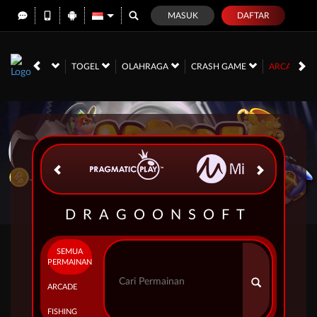
MASUK
DAFTAR
NO
RACE
TOGEL
OLAHRAGA
CRASH GAME
ARCADE
DRAGOONSOFT
SEMUA
PERMAINAN
ARCADE
FISHING