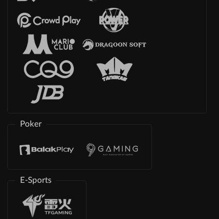
Poker
E-Sports