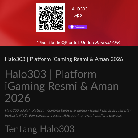
HALO303
App
*Pindai kode QR untuk Unduh
Android APK
Halo303 | Platform iGaming Resmi & Aman 2026
Halo303 | Platform
iGaming Resmi & Aman
2026
Halo303 adalah platform iGaming berlisensi dengan fokus keamanan, fair play
berbasis RNG, dan panduan responsible gaming. Untuk audiens dewasa.
Tentang Halo303