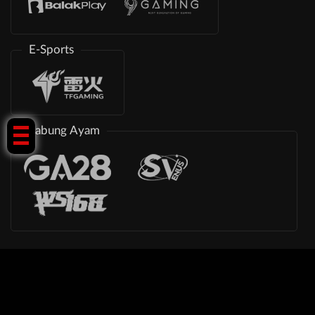
E-Sports
Sabung Ayam