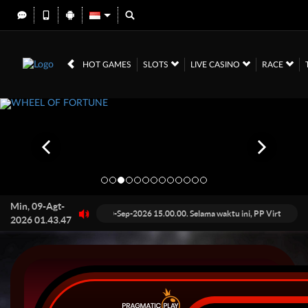
HOT GAMES
SLOTS
LIVE CASINO
RACE
Min, 09-Agt-
26 dari 15.00.00 sampai 30-Sep-2026 15.00.00. Selama waktu ini, PP Virtual Sports
2026 01.43.47