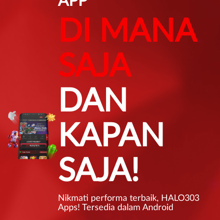
APP
DI MANA
SAJA
DAN
KAPAN
SAJA!
Nikmati performa terbaik, HALO303
Apps! Tersedia dalam Android