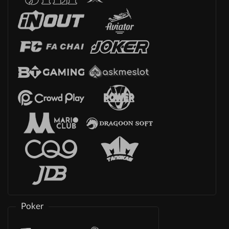
Poker