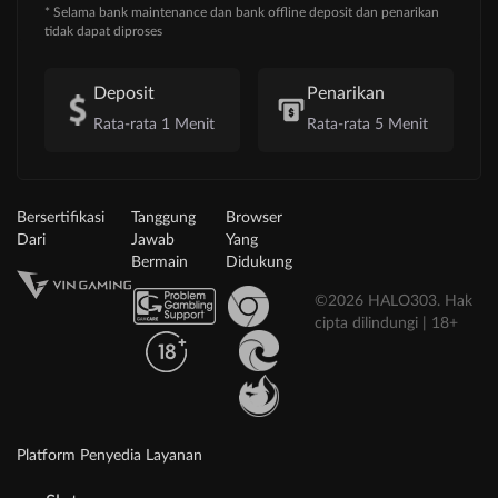
* Selama bank maintenance dan bank offline deposit dan penarikan
tidak dapat diproses
Deposit
Penarikan
Rata-rata 1 Menit
Rata-rata 5 Menit
Bersertifikasi
Tanggung
Browser
Dari
Jawab
Yang
Bermain
Didukung
©2026 HALO303. Hak
cipta dilindungi | 18+
Platform Penyedia Layanan