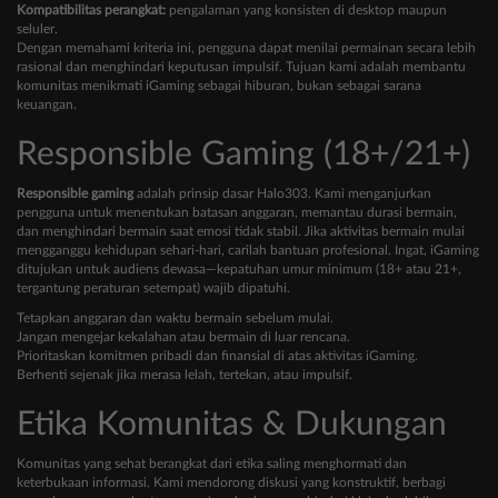
Kompatibilitas perangkat:
pengalaman yang konsisten di desktop maupun
seluler.
Dengan memahami kriteria ini, pengguna dapat menilai permainan secara lebih
rasional dan menghindari keputusan impulsif. Tujuan kami adalah membantu
komunitas menikmati iGaming sebagai hiburan, bukan sebagai sarana
keuangan.
Responsible Gaming (18+/21+)
Responsible gaming
adalah prinsip dasar Halo303. Kami menganjurkan
pengguna untuk menentukan batasan anggaran, memantau durasi bermain,
dan menghindari bermain saat emosi tidak stabil. Jika aktivitas bermain mulai
mengganggu kehidupan sehari-hari, carilah bantuan profesional. Ingat, iGaming
ditujukan untuk audiens dewasa—kepatuhan umur minimum (18+ atau 21+,
tergantung peraturan setempat) wajib dipatuhi.
Tetapkan anggaran dan waktu bermain sebelum mulai.
Jangan mengejar kekalahan atau bermain di luar rencana.
Prioritaskan komitmen pribadi dan finansial di atas aktivitas iGaming.
Berhenti sejenak jika merasa lelah, tertekan, atau impulsif.
Etika Komunitas & Dukungan
Komunitas yang sehat berangkat dari etika saling menghormati dan
keterbukaan informasi. Kami mendorong diskusi yang konstruktif, berbagi