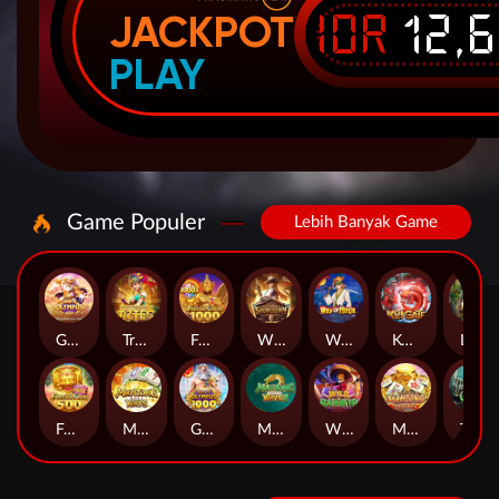
IDR
12,
JACKPOT
PLAY
Game Populer
Lebih Banyak Game
Gates of Olympus POP
Treasures of Aztec
Fortune Garuda 1000
Wild Bounty Showdown
Way of Ninja
Koi Gate
Legacy of Kong Maxways
Fortune Gems 500
Mahjong Ways
Gates of Olympus 1000
Mahjong Ways 2
Wild Bandito
Mahjong Legend
The Crypt