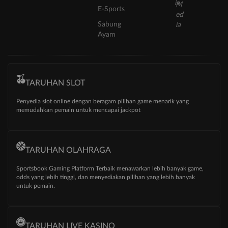
E-Sports
Sabung
Ayam
TARUHAN SLOT
Penyedia slot online dengan beragam pilihan game menarik yang
memudahkan pemain untuk mencapai jackpot
TARUHAN OLAHRAGA
Sportsbook Gaming Platform Terbaik menawarkan lebih banyak game,
odds yang lebih tinggi, dan menyediakan pilihan yang lebih banyak
untuk pemain.
TARUHAN LIVE KASINO