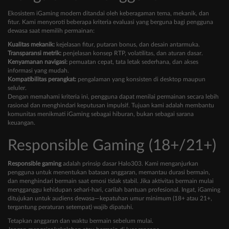
Ekosistem iGaming modern ditandai oleh keberagaman tema, mekanik, dan
fitur. Kami menyoroti beberapa kriteria evaluasi yang berguna bagi pengguna
dewasa saat memilih permainan:
Kualitas mekanik:
kejelasan fitur, putaran bonus, dan desain antarmuka.
Transparansi metrik:
penjelasan konsep RTP, volatilitas, dan aturan dasar.
Kenyamanan navigasi:
pemuatan cepat, tata letak sederhana, dan akses
informasi yang mudah.
Kompatibilitas perangkat:
pengalaman yang konsisten di desktop maupun
seluler.
Dengan memahami kriteria ini, pengguna dapat menilai permainan secara lebih
rasional dan menghindari keputusan impulsif. Tujuan kami adalah membantu
komunitas menikmati iGaming sebagai hiburan, bukan sebagai sarana
keuangan.
Responsible Gaming (18+/21+)
Responsible gaming
adalah prinsip dasar Halo303. Kami menganjurkan
pengguna untuk menentukan batasan anggaran, memantau durasi bermain,
dan menghindari bermain saat emosi tidak stabil. Jika aktivitas bermain mulai
mengganggu kehidupan sehari-hari, carilah bantuan profesional. Ingat, iGaming
ditujukan untuk audiens dewasa—kepatuhan umur minimum (18+ atau 21+,
tergantung peraturan setempat) wajib dipatuhi.
Tetapkan anggaran dan waktu bermain sebelum mulai.