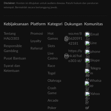
Disclaimer:
Konten ini ditujukan untuk audiens dewasa. Patuhi hukum dan peraturan
setempat. Bermainlah secara bertanggung jawab.
Kebijaksanaan
Platform
Kategori
Dukungan
Komunitas
Tentang
Promosi
Hot
wa.me/8
Email
HALO303
Games
5620591
Loyalty
Line
42181
Responsible
Slots
Referral
Gambling
https://ly
phone
Live
nk.id/hal
Pusat Bantuan
Casino
Skype
o303-id/
Syarat dan
Race
Telegra
Ketentuan
Togel
m
Olahraga
Whatsa
pp
Crash
Game
Yahoo
Arcade
Poker