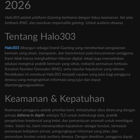
2026
Halo303 adalah platform iGaming berlisensi dengan fokus keamanan, fair play
berbasis RNG, dan panduan responsible gaming. Untuk audiens dewasa.
Tentang Halo303
Halo303
dibangun sebagai brand iGaming yang menekankan pengalaman
bermain yang aman, transparan, dan berorientasi pada kenyamanan pengguna.
Kami tidak hanya menghadirkan hiburan digital, tetapi juga menyediakan
edukasi mengenai praktik bermain yang sehat, mekanik permainan berbasis
Random Number Generator (RNG), serta standar kepatuhan yang relevan.
Pendekatan ini membuat Halo303 menjadi rujukan yang jelas bagi pengguna
dewasa yang menginginkan informasi yang jujur dan dapat
dipertanggungjawabkan.
Keamanan & Kepatuhan
Keamanan pengguna adalah prioritas kami. Infrastruktur situs dirancang dengan
prinsip
defense in depth
: enkripsi TLS untuk melindungi data, praktik
pengelolaan kredensial yang ketat, dan pemantauan anomali untuk memitigasi
risiko. Selain itu, kami menempatkan kepatuhan sebagai fondasi, termasuk
penerapan kebijakan privasi, pengungkapan informasi yang jelas, dan
penandaan konten untuk audiens dewasa. Dengan demikian, pengguna dapat