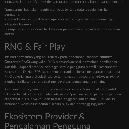
menavigasi konten iGaming dengan rasa aman dan pemahaman yang memadai.
Transparansi kebijakan: penjelasan jelas tentang data, cookie, dan hak
pengguna.
Standar keamanan: praktik enkripsi dan hardening sistem untuk menjaga
integritas layanan.
Peninjauan rutin: evaluasi berkala agar prosedur keamanan tetap relevan dan
efektif.
RNG & Fair Play
Inti dari permainan yang adil terletak pada penerapan
Random Number
Generator (RNG)
yang valid. RNG memastikan hasil permainan bersifat acak
dan tidak dapat diprediksi, sehingga semua pengguna memiliki kesempatan
yang setara. Di Halo303, kami mengedepankan literasi pengguna: bagaimana
RNG bekerja, apa arti volatilitas, serta mengapa transparansi
return to player
menjadi indikator penting saat mengevaluasi pengalaman bermain.
Kami mendorong pemain untuk memahami bahwa iGaming adalah bentuk
hiburan berisiko finansial. Tidak ada sistem “pasti menang”; justru pengelolaan
ekspektasi, disiplin waktu, dan batasan anggaran adalah kunci. Edukasi ini
membantu komunitas bermain secara bijak dan bertanggung jawab.
Ekosistem Provider &
Pengalaman Pengguna